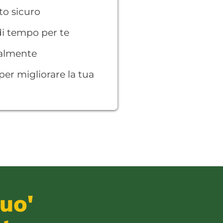
to sicuro
 di tempo per te
talmente
 per migliorare la tua
uo'