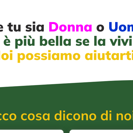
 tu sia
Donna
o
Uo
 è più bella se la viv
oi possiamo aiutarti
co cosa dicono di noi