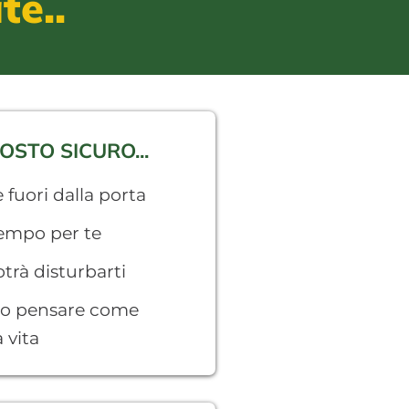
te..
OSTO SICURO...
 fuori dalla porta
tempo per te
rà disturbarti
ti o pensare come
 vita