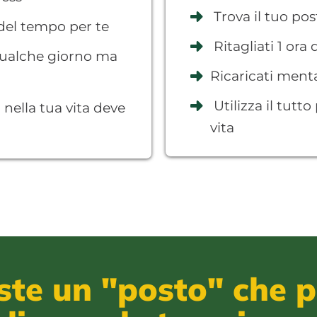
Trova il tuo pos
 del tempo per te
Ritagliati 1 ora
qualche giorno ma
Ricaricati men
Utilizza il tutto
nella tua vita deve
vita
iste un "posto" che p