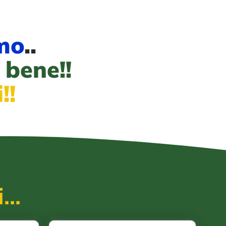
mo
..
i bene!!
!!
...