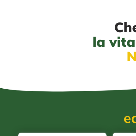
Che
la vita
N
ec