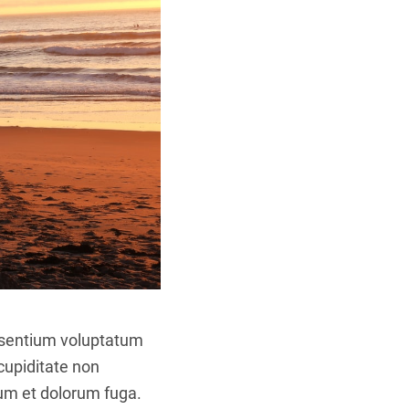
aesentium voluptatum
cupiditate non
orum et dolorum fuga.