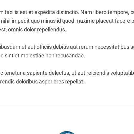
facilis est et expedita distinctio. Nam libero tempore, 
 nihil impedit quo minus id quod maxime placeat facere
t, omnis dolor repellendus.
usdam et aut officiis debitis aut rerum necessitatibus s
e sint et molestiae non recusandae.
 tenetur a sapiente delectus, ut aut reiciendis voluptati
endis doloribus asperiores repellat.