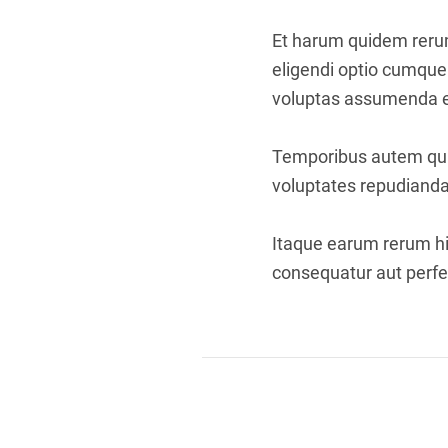
Et harum quidem rerum 
eligendi optio cumque
voluptas assumenda es
Temporibus autem quib
voluptates repudianda
Itaque earum rerum hic
consequatur aut perfer