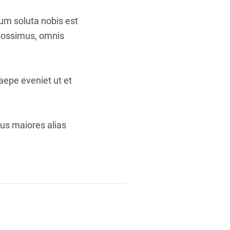
cum soluta nobis est
 possimus, omnis
aepe eveniet ut et
bus maiores alias