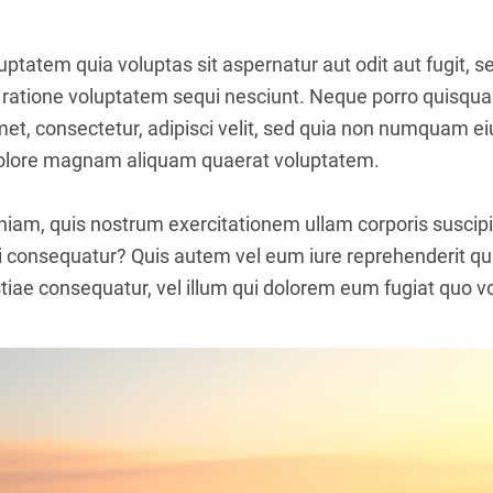
tatem quia voluptas sit aspernatur aut odit aut fugit, 
 ratione voluptatem sequi nesciunt. Neque porro quisqua
amet, consectetur, adipisci velit, sed quia non numquam 
 dolore magnam aliquam quaerat voluptatem.
iam, quis nostrum exercitationem ullam corporis suscipit
 consequatur? Quis autem vel eum iure reprehenderit qui 
iae consequatur, vel illum qui dolorem eum fugiat quo vo