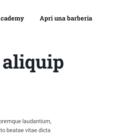
Academy
Apri una barberia
 aliquip
o
oloremque laudantium,
to beatae vitae dicta