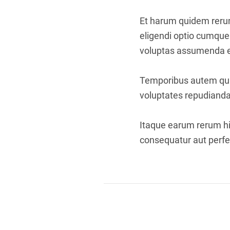
Et harum quidem rerum 
eligendi optio cumque
voluptas assumenda es
Temporibus autem quib
voluptates repudianda
Itaque earum rerum hic
consequatur aut perfer