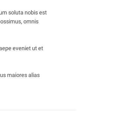
cum soluta nobis est
 possimus, omnis
aepe eveniet ut et
bus maiores alias