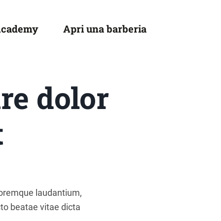
Academy
Apri una barberia
re dolor
t
oloremque laudantium,
to beatae vitae dicta