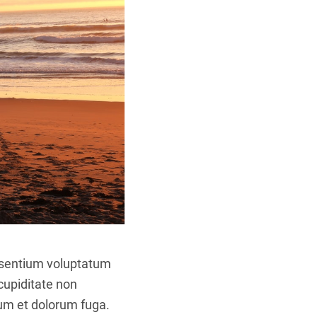
aesentium voluptatum
cupiditate non
orum et dolorum fuga.