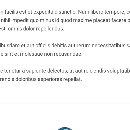
facilis est et expedita distinctio. Nam libero tempore, 
 nihil impedit quo minus id quod maxime placeat facere
t, omnis dolor repellendus.
usdam et aut officiis debitis aut rerum necessitatibus s
e sint et molestiae non recusandae.
 tenetur a sapiente delectus, ut aut reiciendis voluptati
endis doloribus asperiores repellat.