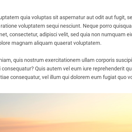
tatem quia voluptas sit aspernatur aut odit aut fugit, 
 ratione voluptatem sequi nesciunt. Neque porro quisqua
amet, consectetur, adipisci velit, sed quia non numquam 
 dolore magnam aliquam quaerat voluptatem.
iam, quis nostrum exercitationem ullam corporis suscipit
 consequatur? Quis autem vel eum iure reprehenderit qui 
iae consequatur, vel illum qui dolorem eum fugiat quo vo